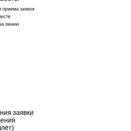
 приема заявок
месте
на линию
ния заявки
нения
влёт)