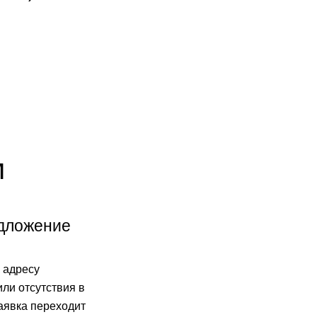
м
едложение
 адресу
или отсутствия в
аявка переходит