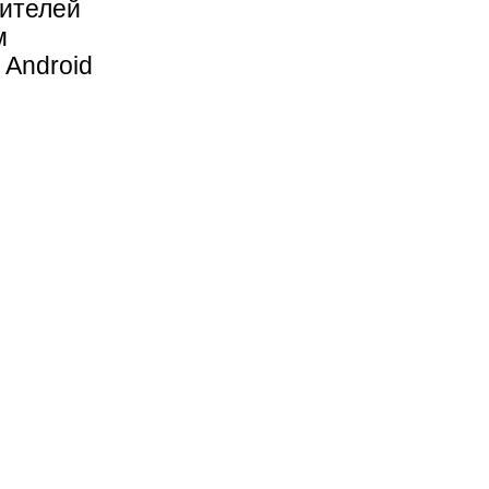
ителей
м
 Android