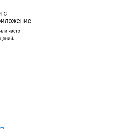
я с
риложение
или часто
щений.
а