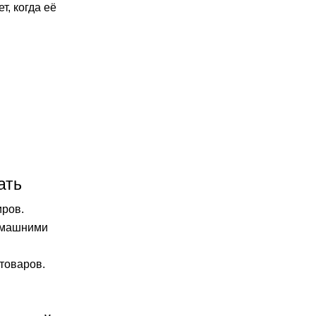
т, когда её
ать
иров.
омашними
товаров.